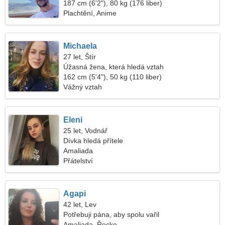
187 cm (6'2"), 80 kg (176 liber)
Plachtění, Anime
Michaela
27 let, Štír
Úžasná žena, která hledá vztah
162 cm (5'4"), 50 kg (110 liber)
Vážný vztah
Eleni
25 let, Vodnář
Dívka hledá přítele
Amaliada
Přátelství
Agapi
42 let, Lev
Potřebuji pána, aby spolu vařil
Amaliada, Řecko