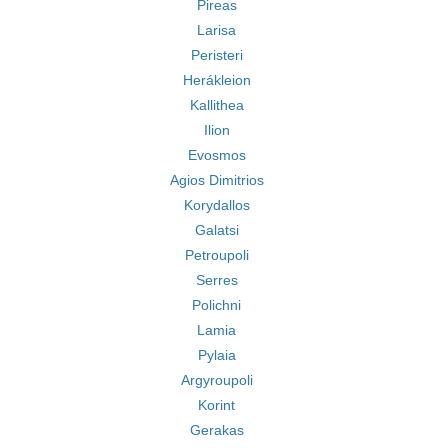
Pireas
Larisa
Peristeri
Herákleion
Kallithea
Ilion
Evosmos
Agios Dimitrios
Korydallos
Galatsi
Petroupoli
Serres
Polichni
Lamia
Pylaia
Argyroupoli
Korint
Gerakas