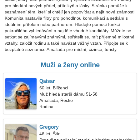
pro hledání nových přátel, přítelkyň a lásky. Stránka pomůže k
seznámení těm, kteří si chtějí jen popovídat a najít nové známosti
Komunita nastavila filtry pro pohodlnou komunikaci a setkání s
ideálním přítelem nebo partnerem. Hledejte pomocí funkcí
pokročilého vyhledávání a najděte vhodné kandidáty. Můžete se
setkat se zajímavými známými, spřátelit se, mít příjemné milostné
vztahy, založit rodinu a také navázat vážný vztah. Připojte se k
bezplatné seznamce Amaliada pro místní, cizince, turisty.
Muži a ženy online
Qaisar
60 let, Blíženci
Muž hledá starší dámu 51-58
Amaliada, Řecko
Rodina
Gregory
46 let, Štír