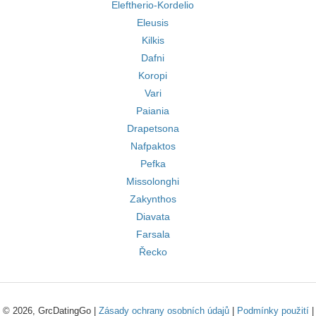
Eleftherio-Kordelio
Eleusis
Kilkis
Dafni
Koropi
Vari
Paiania
Drapetsona
Nafpaktos
Pefka
Missolonghi
Zakynthos
Diavata
Farsala
Řecko
© 2026, GrcDatingGo |
Zásady ochrany osobních údajů
|
Podmínky použití
|