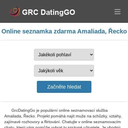
Online seznamka zdarma Amaliada, Řecko
GrcDatingGo je populární online seznamovací služba
Amaliada, Řecko. Projekt pomáhá najít muže na schůzky, vztahy,
zajímavé rozhovory a flirtování. Chatujte v online seznamovacím
chatu, který vám pomůže vybrat ty správné uživatele. Je vhodný