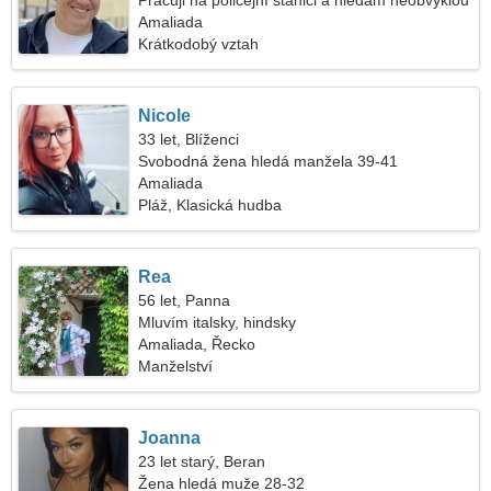
Pracuji na policejní stanici a hledám neobvyklou
ženu
Amaliada
Krátkodobý vztah
Nicole
33 let, Blíženci
Svobodná žena hledá manžela 39-41
Amaliada
Pláž, Klasická hudba
Rea
56 let, Panna
Mluvím italsky, hindsky
Amaliada, Řecko
Manželství
Joanna
23 let starý, Beran
Žena hledá muže 28-32