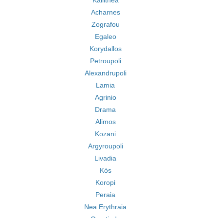
Kallithea
Acharnes
Zografou
Egaleo
Korydallos
Petroupoli
Alexandrupoli
Lamia
Agrinio
Drama
Alimos
Kozani
Argyroupoli
Livadia
Kós
Koropi
Peraia
Nea Erythraia