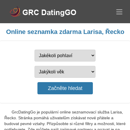
Online seznamka zdarma Larisa, Řecko
GrcDatingGo je populární online seznamovací služba Larisa,
Řecko. Stránka pomáhá uživatelům získávat nové přátele a
budovat pevné vztahy. Přizpůsobte si různé filtry a možnosti, které
potřebujete. Zde můžete najít zajímavé partnery a pozvat je na