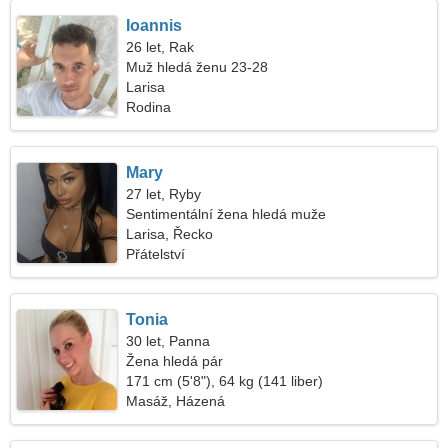
Ioannis
26 let, Rak
Muž hledá ženu 23-28
Larisa
Rodina
Mary
27 let, Ryby
Sentimentální žena hledá muže
Larisa, Řecko
Přátelství
Tonia
30 let, Panna
Žena hledá pár
171 cm (5'8"), 64 kg (141 liber)
Masáž, Házená