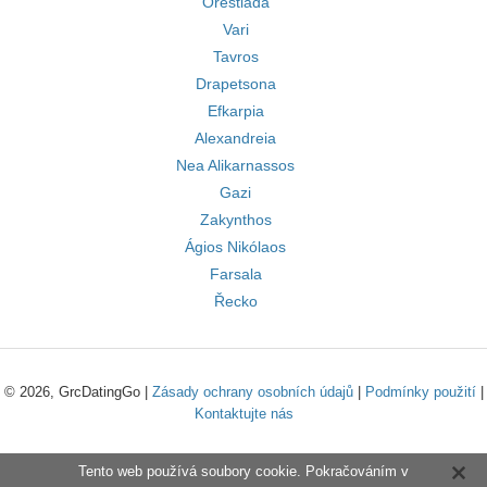
Orestiada
Vari
Tavros
Drapetsona
Efkarpia
Alexandreia
Nea Alikarnassos
Gazi
Zakynthos
Ágios Nikólaos
Farsala
Řecko
© 2026, GrcDatingGo |
Zásady ochrany osobních údajů
|
Podmínky použití
|
Kontaktujte nás
Tento web používá soubory cookie. Pokračováním v