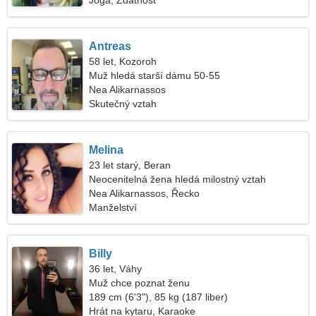
Jóga, Zdatnost
Antreas
58 let, Kozoroh
Muž hledá starší dámu 50-55
Nea Alikarnassos
Skutečný vztah
Melina
23 let starý, Beran
Neocenitelná žena hledá milostný vztah
Nea Alikarnassos, Řecko
Manželství
Billy
36 let, Váhy
Muž chce poznat ženu
189 cm (6'3"), 85 kg (187 liber)
Hrát na kytaru, Karaoke