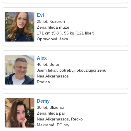
Evi
25 let, Kozoroh
Žena hledá muže
171 cm (5'8"), 55 kg (121 liber)
Opravdová láska
Alex
46 let, Beran
Jsem lékař, potřebuji okouzlující ženu
Nea Alikarnassos
Rodina
Demy
30 let, Blíženci
Žena hledá pár
Nea Alikarnassos, Řecko
Makramé, PC hry