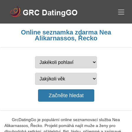
Online seznamka zdarma Nea
Alikarnassos, Řecko
GrcDatingGo je populární online seznamovací služba Nea
Alikarnassos, Řecko. Projekt pomáhá najít muže a ženy pro
dlouhodobá setkání, přátelství, flirt, lásku, příjemné a zajímavé