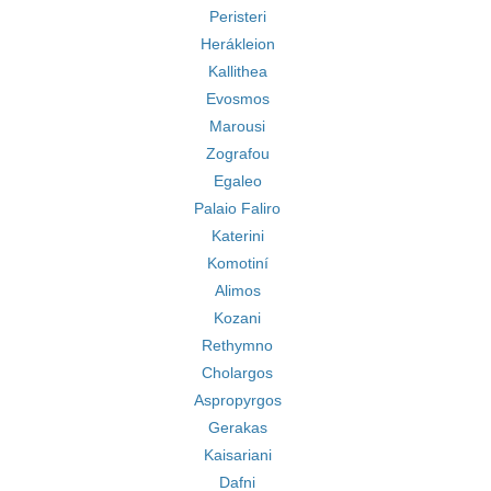
Peristeri
Herákleion
Kallithea
Evosmos
Marousi
Zografou
Egaleo
Palaio Faliro
Katerini
Komotiní
Alimos
Kozani
Rethymno
Cholargos
Aspropyrgos
Gerakas
Kaisariani
Dafni