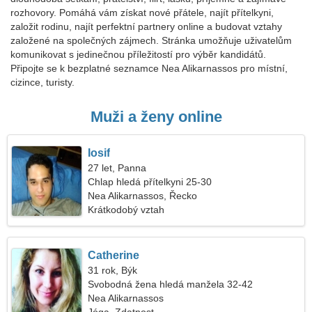
rozhovory. Pomáhá vám získat nové přátele, najít přítelkyni,
založit rodinu, najít perfektní partnery online a budovat vztahy
založené na společných zájmech. Stránka umožňuje uživatelům
komunikovat s jedinečnou příležitostí pro výběr kandidátů.
Připojte se k bezplatné seznamce Nea Alikarnassos pro místní,
cizince, turisty.
Muži a ženy online
Iosif
27 let, Panna
Chlap hledá přítelkyni 25-30
Nea Alikarnassos, Řecko
Krátkodobý vztah
Catherine
31 rok, Býk
Svobodná žena hledá manžela 32-42
Nea Alikarnassos