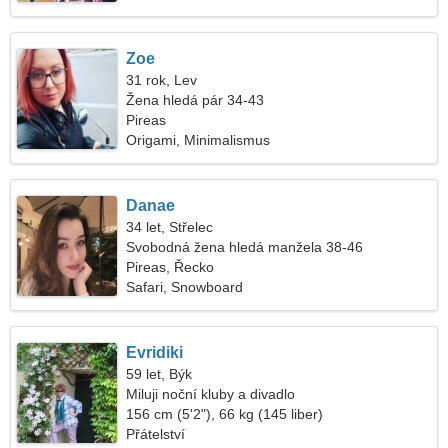
Zoe
31 rok, Lev
Žena hledá pár 34-43
Pireas
Origami, Minimalismus
Danae
34 let, Střelec
Svobodná žena hledá manžela 38-46
Pireas, Řecko
Safari, Snowboard
Evridiki
59 let, Býk
Miluji noční kluby a divadlo
156 cm (5'2"), 66 kg (145 liber)
Přátelství