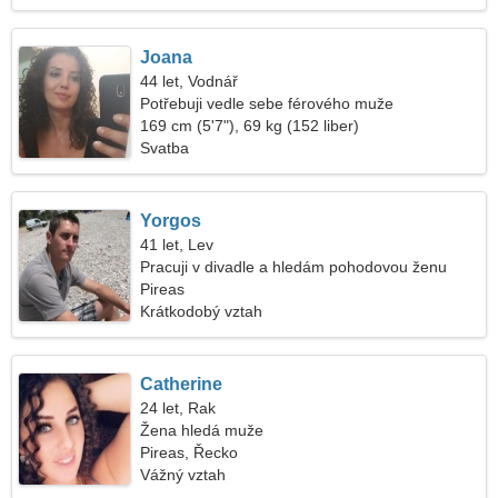
Joana
44 let, Vodnář
Potřebuji vedle sebe férového muže
169 cm (5'7"), 69 kg (152 liber)
Svatba
Yorgos
41 let, Lev
Pracuji v divadle a hledám pohodovou ženu
Pireas
Krátkodobý vztah
Catherine
24 let, Rak
Žena hledá muže
Pireas, Řecko
Vážný vztah