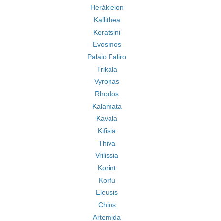
Herákleion
Kallithea
Keratsini
Evosmos
Palaio Faliro
Trikala
Vyronas
Rhodos
Kalamata
Kavala
Kifisia
Thiva
Vrilissia
Korint
Korfu
Eleusis
Chios
Artemida