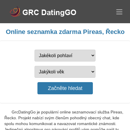
Online seznamka zdarma Pireas, Řecko
GrcDatingGo je populární online seznamovací služba Pireas,
Řecko. Projekt nabízí svým členům pohodlný obecný chat, kde
spolu mohou komunikovat a navazovat romantické známosti.
Jedinečný algoritmus pro párování profilů vám pomůže najít ty