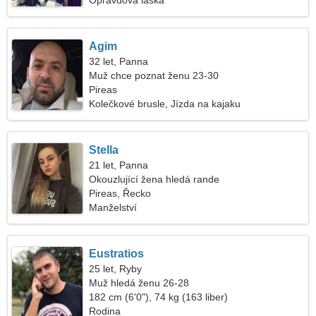
Opravdová láska
Agim
32 let, Panna
Muž chce poznat ženu 23-30
Pireas
Kolečkové brusle, Jízda na kajaku
Stella
21 let, Panna
Okouzlující žena hledá rande
Pireas, Řecko
Manželství
Eustratios
25 let, Ryby
Muž hledá ženu 26-28
182 cm (6'0"), 74 kg (163 liber)
Rodina