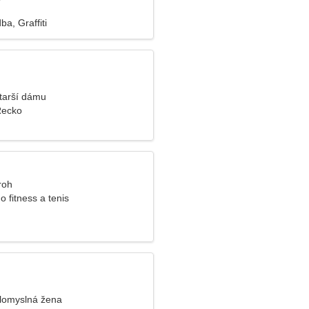
ba, Graffiti
tarší dámu
Řecko
roh
 fitness a tenis
zlomyslná žena