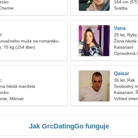
Řecko
164 cm (5'5"
 Chemie
Svatba
Vana
ř
25 let, Ryby
anovačného muže na romantiku
Žena hledá
, 70 kg (154 liber)
Kaisariani
Opravdová 
Qaisar
c
36 let, Rak
na hledá manžela
Svobodný m
Řecko
Kaisariani, 
onie, Milovat
Vzhled inter
Jak GrcDatingGo funguje