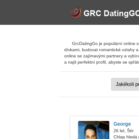
GrcDatingGo je populární online 
dívkami, budovat romantické vztahy a
online se zajímavými partnery a vybí
a najít perfektní profil, abyste se spř
George
26 let, Štír
Chlap hledá p