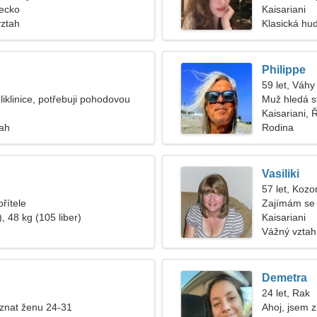
Řecko
Kaisariani
vztah
Klasická hud
Philippe
59 let, Váhy
liklinice, potřebuji pohodovou
Muž hledá s
Kaisariani, 
tah
Rodina
Vasiliki
57 let, Kozo
řítele
Zajímám se o
, 48 kg (105 liber)
Kaisariani
Vážný vztah
Demetra
24 let, Rak
znat ženu 24-31
Ahoj, jsem 