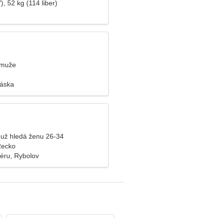
), 52 kg (114 liber)
 muže
láska
už hledá ženu 26-34
Řecko
iéru, Rybolov