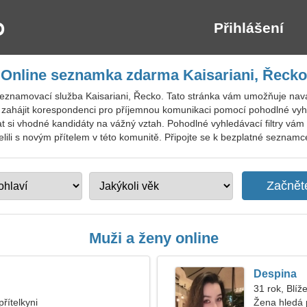
Přihlášení
Online seznamka zdarma Kaisariani, Řecko
seznamovací služba Kaisariani, Řecko. Tato stránka vám umožňuje na
 zahájit korespondenci pro příjemnou komunikaci pomocí pohodlné vyh
rat si vhodné kandidáty na vážný vztah. Pohodlné vyhledávací filtry v
átelili s novým přítelem v této komunitě. Připojte se k bezplatné seznamce 
Muži a ženy online
Despina
31 rok, Blíž
řítelkyni
Žena hledá 