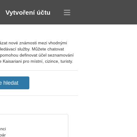
Vytvoření účtu
vázat nové známosti mezi vhodnými
ledávací služby. Můžete chatovat
ám pomohou definovat účel seznamování
Kaisariani pro místní, cizince, turisty.
enci
pár