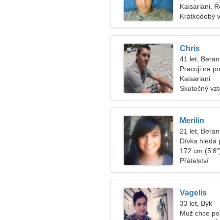
Kaisariani, 
Krátkodobý 
Chris
41 let, Beran
Pracuji na po
ženu
Kaisariani
Skutečný vz
Merilin
21 let, Beran
Dívka hledá p
172 cm (5'8")
Přátelství
Vagelis
33 let, Býk
Muž chce po