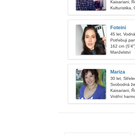
Kaisariani, 
Kulturistika,
Foteini
45 let, Vodná
Potřebuji p
162 cm (5'4")
Manželství
Mariza
30 let, Střele
Svobodná že
Kaisariani, 
Vnitřní harm