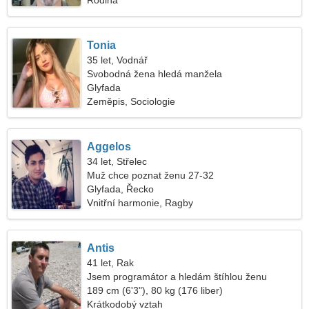
Rodina
Tonia
35 let, Vodnář
Svobodná žena hledá manžela
Glyfada
Zeměpis, Sociologie
Aggelos
34 let, Střelec
Muž chce poznat ženu 27-32
Glyfada, Řecko
Vnitřní harmonie, Ragby
Antis
41 let, Rak
Jsem programátor a hledám štíhlou ženu
189 cm (6'3"), 80 kg (176 liber)
Krátkodobý vztah