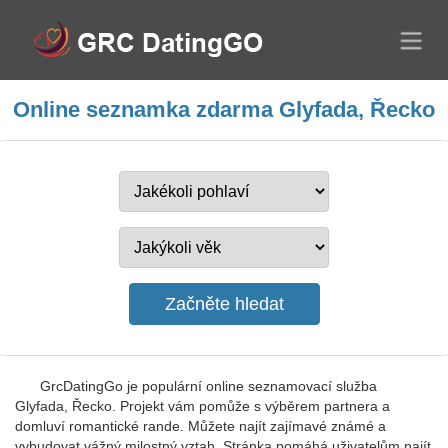
Online seznamka zdarma Glyfada, Řecko
GrcDatingGo je populární online seznamovací služba
Glyfada, Řecko. Projekt vám pomůže s výběrem partnera a
domluví romantické rande. Můžete najít zajímavé známé a
vybudovat vážný milostný vztah. Stránka pomáhá uživatelům najít