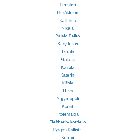
Peristeri
Herákleion
Kallithea
Nikaia
Palaio Faliro
Korydallos
Trikala
Galatsi
Kavala
Katerini
Kifisia
Thiva
Argyroupoli
Korint
Ptolemaida
Eleftherio-Kordelio
Pyrgos Kallistis
Koropi