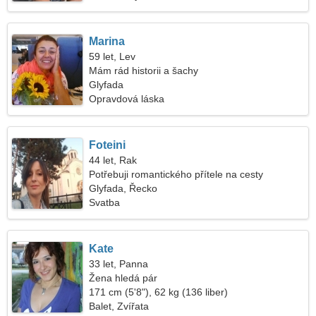
Marina
59 let, Lev
Mám rád historii a šachy
Glyfada
Opravdová láska
Foteini
44 let, Rak
Potřebuji romantického přítele na cesty
Glyfada, Řecko
Svatba
Kate
33 let, Panna
Žena hledá pár
171 cm (5'8"), 62 kg (136 liber)
Balet, Zvířata