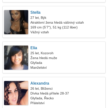
Stella
27 let, Býk
Atraktivní žena hledá vášnivý vztah
169 cm (5'7"), 51 kg (112 liber)
Vážný vztah
Elia
25 let, Kozoroh
Žena hledá muže
Glyfada
Manželství
Alexandra
26 let, Blíženci
Dívka hledá přítele 28-37
Glyfada, Řecko
Přátelství