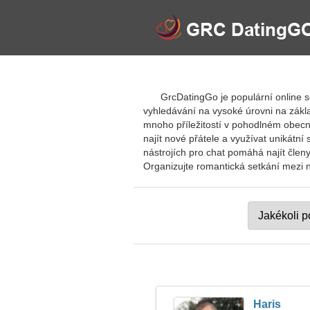
GrcDatingGo je populární online s
vyhledávání na vysoké úrovni na zákl
mnoho příležitostí v pohodlném obecn
najít nové přátele a využívat unikát
nástrojích pro chat pomáhá najít člen
Organizujte romantická setkání mezi n
Haris