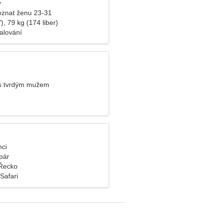
y
znat ženu 23-31
), 79 kg (174 liber)
alování
 s tvrdým mužem
nci
pár
Řecko
 Safari