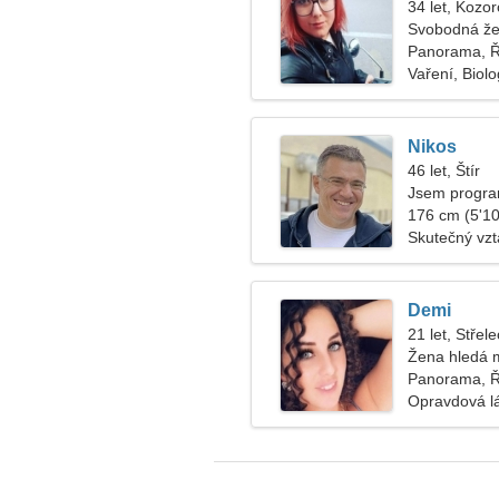
34 let, Kozo
Svobodná že
Panorama, 
Vaření, Biolo
Nikos
46 let, Štír
Jsem progra
176 cm (5'10"
Skutečný vz
Demi
21 let, Střele
Žena hledá 
Panorama, 
Opravdová l