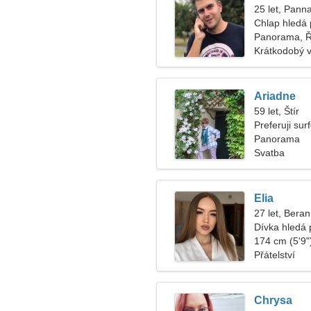
25 let, Pann
Chlap hledá 
Panorama, 
Krátkodobý 
Ariadne
59 let, Štír
Preferuji sur
Panorama
Svatba
Elia
27 let, Beran
Dívka hledá p
174 cm (5'9")
Přátelství
Chrysa