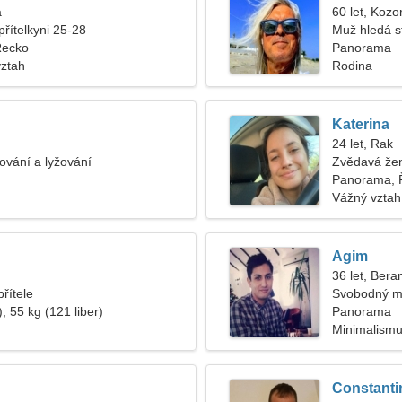
a
60 let, Kozo
přítelkyni 25-28
Muž hledá s
Řecko
Panorama
vztah
Rodina
Katerina
24 let, Rak
fování a lyžování
Zvědavá žen
Panorama, 
Vážný vztah
Agim
36 let, Bera
řítele
Svobodný m
, 55 kg (121 liber)
Panorama
Minimalismu
Constanti