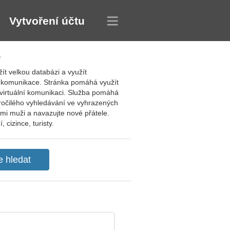
Vytvoření účtu
o
ít velkou databázi a využít
ní komunikace. Stránka pomáhá využít
virtuální komunikaci. Služba pomáhá
kročilého vyhledávání ve vyhrazených
ými muži a navazujte nové přátele.
cizince, turisty.