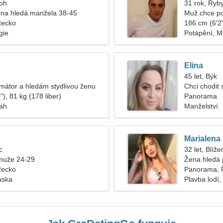
roh
31 rok, Ryb
na hledá manžela 38-45
Muž chce po
Řecko
186 cm (6'2"
gie
Potápění, M
Elina
45 let, Býk
mátor a hledám stydlivou ženu
Chci chodit
), 81 kg (178 liber)
Panorama
tah
Manželství
Marialena
c
32 let, Blíže
muže 24-29
Žena hledá 
Řecko
Panorama, 
áska
Plavba lodí,