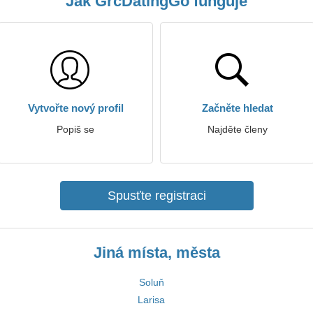
Jak GrcDatingGo funguje
Vytvořte nový profil
Začněte hledat
Popiš se
Najděte členy
Spusťte registraci
Jiná místa, města
Soluň
Larisa