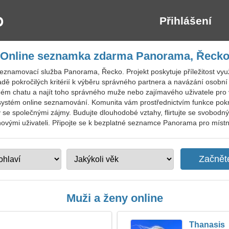
Přihlášení
Online seznamka zdarma Panorama, Řeck
eznamovací služba Panorama, Řecko. Projekt poskytuje příležitost využ
adě pokročilých kritérií k výběru správného partnera a navázání osob
ém chatu a najít toho správného muže nebo zajímavého uživatele pro 
ní systém online seznamování. Komunita vám prostřednictvím funkce po
y se společnými zájmy. Budujte dlouhodobé vztahy, flirtujte se svobodn
ovými uživateli. Připojte se k bezplatné seznamce Panorama pro místní, 
Muži a ženy online
Thanasis