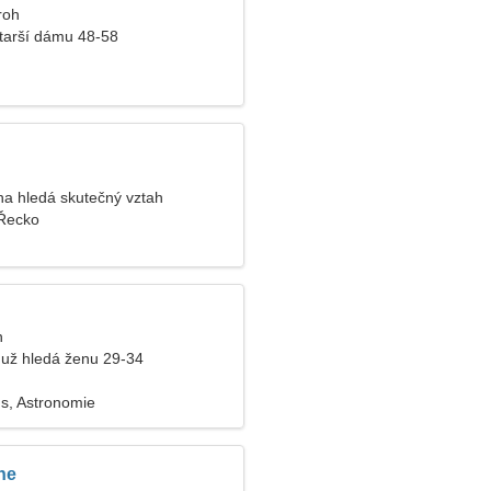
roh
tarší dámu 48-58
a hledá skutečný vztah
Řecko
n
už hledá ženu 29-34
s, Astronomie
ne