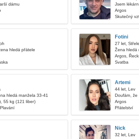
tarší dámu
Jsem lékárn
o
Argos
Skutečný vz
Fotini
roh
27 let, Střel
ena hledá přátele
Žena hledá
Argos, Řeck
áska
Svatba
Artemi
a
44 let, Lev
na hledá manžela 33-41
Doufám, že 
, 55 kg (121 liber)
Argos
Plavání
Přátelství
Nick
32 let, Lev