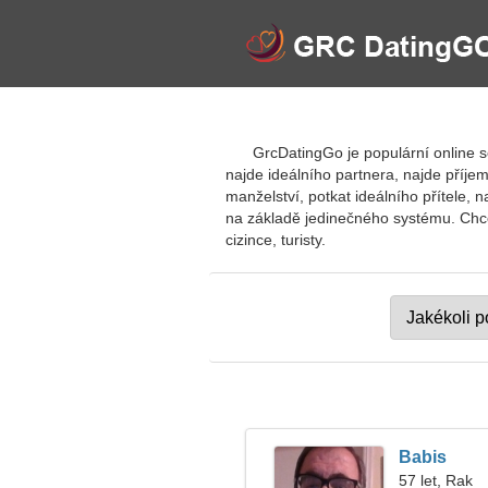
GrcDatingGo je populární online s
najde ideálního partnera, najde příj
manželství, potkat ideálního přítele, n
na základě jedinečného systému. Chcete
cizince, turisty.
Babis
57 let, Rak