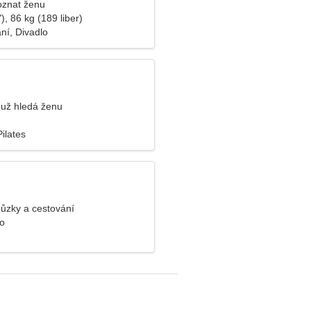
oznat ženu
), 86 kg (189 liber)
ní, Divadlo
už hledá ženu
ilates
hůzky a cestování
o