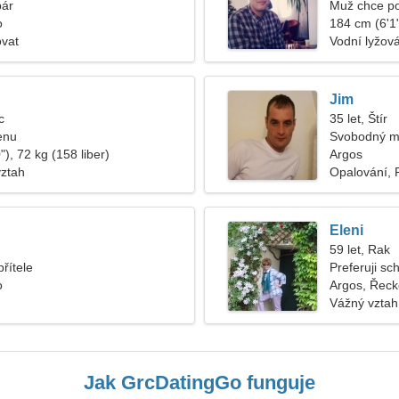
pár
Muž chce p
o
184 cm (6'1"
ovat
Vodní lyžová
Jim
c
35 let, Štír
enu
Svobodný m
), 72 kg (158 liber)
Argos
vztah
Opalování, P
Eleni
59 let, Rak
řítele
Preferuji sc
o
Argos, Řeck
Vážný vztah
Jak GrcDatingGo funguje