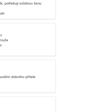
ík, potřebuji svůdnou ženu
tah
ec
 muže
o
uvidím dobrého přítele