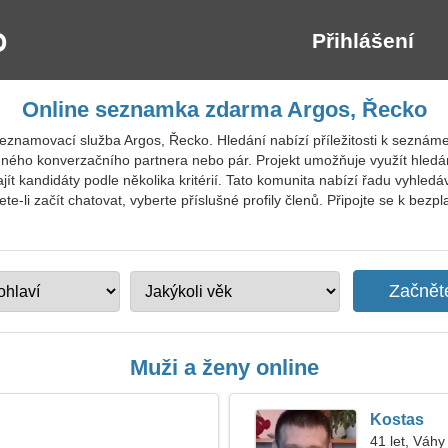
Přihlášení
Online seznamka zdarma Argos, Řecko
eznamovací služba Argos, Řecko. Hledání nabízí příležitosti k seznám
emného konverzačního partnera nebo pár. Projekt umožňuje využít hledá
ajít kandidáty podle několika kritérií. Tato komunita nabízí řadu vyhledá
-li začít chatovat, vyberte příslušné profily členů. Připojte se k bez
Muži a ženy online
Kostas
41 let, Váhy