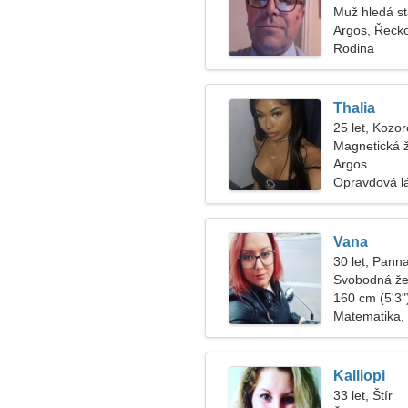
Muž hledá s
Argos, Řeck
Rodina
Thalia
25 let, Kozo
Magnetická ž
Argos
Opravdová l
Vana
30 let, Pann
Svobodná že
160 cm (5'3")
Matematika, 
Kalliopi
33 let, Štír