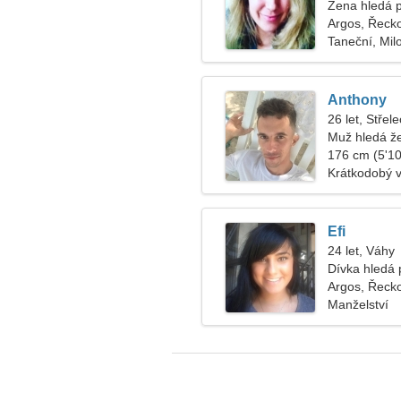
Žena hledá 
Argos, Řeck
Taneční, Mil
Anthony
26 let, Střele
Muž hledá ž
176 cm (5'10"
Krátkodobý 
Efi
24 let, Váhy
Dívka hledá p
Argos, Řeck
Manželství